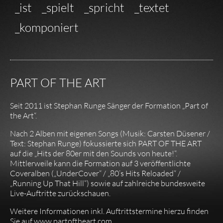
_ist
_spielt
_spricht
_textet
_komponiert
PART OF THE ART
Seit 2011 ist Stephan Runge Sänger der Formation „Part of
the Art“.
Nach 2 Alben mit eigenen Songs (Musik: Carsten Düsener /
Text: Stephan Runge) fokussierte sich PART OF THE ART
auf die „Hits der 80er mit den Sounds von heute!“.
Mittlerweile kann die Formation auf 3 veröffentlichte
Coveralben („UnderCover“ / „80’s Hits Reloaded“ /
„Running Up That Hill“) sowie auf zahlreiche bundesweite
Live-Auftritte zurückschauen.
Weitere Informationen inkl. Auftrittstermine hierzu finden
Sie auf
www.partoftheart.com